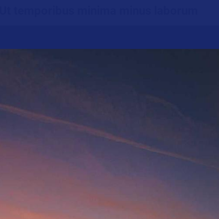
. Ut temporibus minima minus laborum