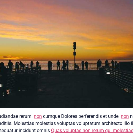
pudiandae rerum.
non
cumque Dolores perferendis et unde.
non
n
nditiis. Molestias molestias voluptas voluptatum architecto illo i
nsequatur incidunt omnis
Quas voluptas non rerum qui molestiae