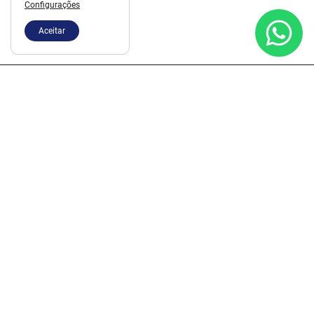
Configurações
Aceitar
Fundada em janeiro de 1973 pelos Engenheiros Civis
Wladislau Rodacki, Julio Cezar Rodacki e Paulo Oscar
Baier, e sucessora da firma individual do Engenheiro Civil
Wladislau Rodacki.
Mapa do site