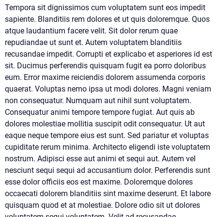
Tempora sit dignissimos cum voluptatem sunt eos impedit
sapiente. Blanditiis rem dolores et ut quis doloremque. Quos
atque laudantium facere velit. Sit dolor rerum quae
repudiandae ut sunt et. Autem voluptatem blanditiis
recusandae impedit. Corrupti et explicabo et asperiores id est
sit. Ducimus perferendis quisquam fugit ea porro doloribus
eum. Error maxime reiciendis dolorem assumenda corporis
quaerat. Voluptas nemo ipsa ut modi dolores. Magni veniam
non consequatur. Numquam aut nihil sunt voluptatem.
Consequatur animi tempore tempore fugiat. Aut quis ab
dolores molestiae mollitia suscipit odit consequatur. Ut aut
eaque neque tempore eius est sunt. Sed pariatur et voluptas
cupiditate rerum minima. Architecto eligendi iste voluptatem
nostrum. Adipisci esse aut animi et sequi aut. Autem vel
nesciunt sequi sequi ad accusantium dolor. Perferendis sunt
esse dolor officiis eos est maxime. Doloremque dolores
occaecati dolorem blanditiis sint maxime deserunt. Et labore
quisquam quod et at molestiae. Dolore odio sit ut dolores
voluptatem sequi voluptatem. Velit ad recusandae