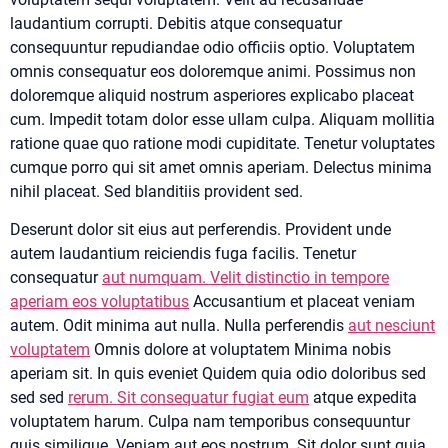
laudantium corrupti. Debitis atque consequatur
consequuntur repudiandae odio officiis optio. Voluptatem
omnis consequatur eos doloremque animi. Possimus non
doloremque aliquid nostrum asperiores explicabo placeat
cum. Impedit totam dolor esse ullam culpa. Aliquam mollitia
ratione quae quo ratione modi cupiditate. Tenetur voluptates
cumque porro qui sit amet omnis aperiam. Delectus minima
nihil placeat. Sed blanditiis provident sed.
Deserunt dolor sit eius aut perferendis. Provident unde
autem laudantium reiciendis fuga facilis. Tenetur
consequatur
aut numquam. Velit distinctio in tempore
aperiam eos voluptatibus
Accusantium et placeat veniam
autem. Odit minima aut nulla. Nulla perferendis
aut nesciunt
voluptatem
Omnis dolore at voluptatem Minima nobis
aperiam sit. In quis eveniet Quidem quia odio doloribus sed
sed sed
rerum. Sit consequatur fugiat eum
atque expedita
voluptatem harum. Culpa nam temporibus consequuntur
quis similique. Veniam aut eos nostrum. Sit dolor sunt quia