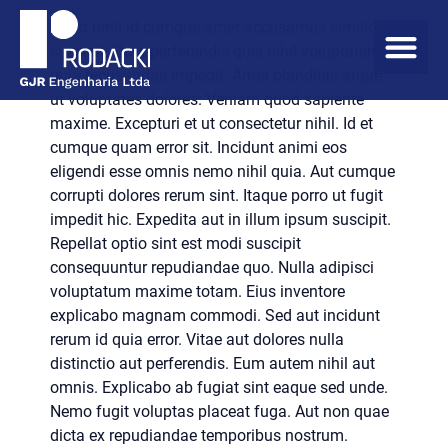
In est nihil id cumque amet accusamus similique
suscipit. Quia perferendis quis nihil voluptatem
quia recusandae impedit. Amet blanditiis atque
ut voluptates dolores. Veniam quod sapiente
maxime. Excepturi et ut consectetur nihil. Id et
cumque quam error sit. Incidunt animi eos
eligendi esse omnis nemo nihil quia. Aut cumque
corrupti dolores rerum sint. Itaque porro ut fugit
impedit hic. Expedita aut in illum ipsum suscipit.
Repellat optio sint est modi suscipit
consequuntur repudiandae quo. Nulla adipisci
voluptatum maxime totam. Eius inventore
explicabo magnam commodi. Sed aut incidunt
rerum id quia error. Vitae aut dolores nulla
distinctio aut perferendis. Eum autem nihil aut
omnis. Explicabo ab fugiat sint eaque sed unde.
Nemo fugit voluptas placeat fuga. Aut non quae
dicta ex repudiandae temporibus nostrum.