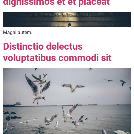
dignissimos et et placeat
Magni autem.
Distinctio delectus
voluptatibus commodi sit