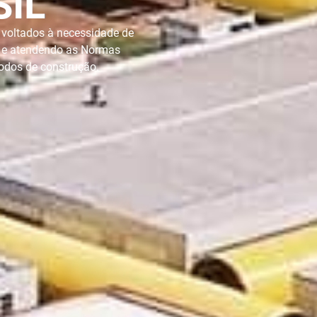
SIL
 voltados à necessidade de
s e atendendo as Normas
odos de construção.