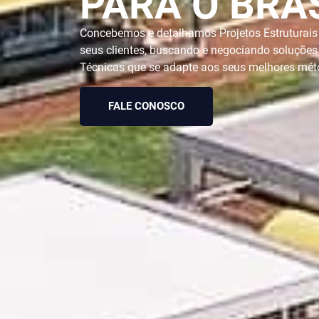
PARA O BRA
Concebemos e detalhamos Projetos Estruturais
seus clientes, buscando e negociando soluçõe
Técnicas que se adapte aos seus melhores mét
FALE CONOSCO